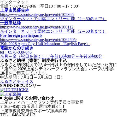
インターネット
電話：0570-039-846（平日10：00～17：00）
上尾市民優先枠
https://www.sportsentry.ne.jp/event/t/105865
※インターネットで団体エントリー可能（2～50名まで）
一般申込枠
https://www.sportsentry.ne.jp/event/t/106112
※インターネットで団体エントリー可能（2～50名まで）
For foreign participants
https://www.sportsentry.ne.jp/event/t/106250/e
39th 2026 Ageo City Half Marathon（English Page）
電話からの手続き
tel：0570-039-846
※月～金（祝日を除く）：午前10時00分～午後5時00分
ふるさと納税（寄附）制度先行申込
ふるさと納税制度で2万4千円以上の寄附をしていただいた方に
「第39回 2026上尾シティハーフマラソン大会」ハーフの部参
加権をご用意しています。
申込期間：7月1日～8月16日（日）
ふるさとチョイス
SPONSOR
スポンサー
■ 大会に関するお問い合わせ
上尾シティハーフマラソン実行委員会事務局
〒362−8501 埼玉県上尾市本町3-1-1
上尾市教育委員会スポーツ振興課内
TEL：048-781-8112