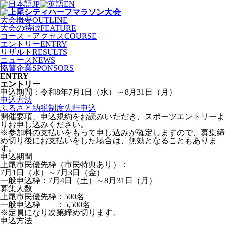
JP
EN
大会概要
OUTLINE
大会の特徴
FEATURE
コース
・
アクセス
COURSE
エントリー
ENTRY
リザルト
RESULTS
ニュース
NEWS
協賛企業
SPONSORS
ENTRY
エントリー
申込期間：令和8年7月1日（水）～8月31日（月）
申込方法
ふるさと納税制度先行申込
開催要項、申込規約をお読みいただき、スポーツエントリーよ
りお申し込みください。
※参加料の支払いをもって申し込みが確定しますので、募集締
め切り後にお支払いをした場合は、無効となることもありま
す。
申込期間
上尾市民優先枠（市民特典あり）：
7月1日（水）～7月3日（金）
一般申込枠：7月4日（土）～8月31日（月）
募集人数
上尾市民優先枠：500名
一般申込枠 ：5,500名
※定員になり次第締め切ります。
申込方法