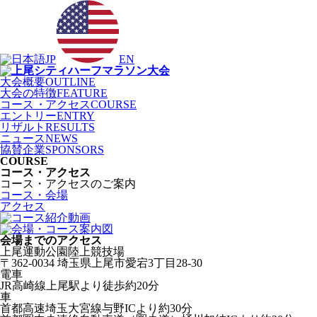
JP
EN
大会概要
OUTLINE
大会の特徴
FEATURE
コース
・
アクセス
COURSE
エントリー
ENTRY
リザルト
RESULTS
ニュース
NEWS
協賛企業
SPONSORS
COURSE
コース・アクセス
コース・アクセスのご案内
コース・会場
アクセス
会場までのアクセス
上尾運動公園陸上競技場
〒362-0034 埼玉県上尾市愛宕3丁目28-30
電車
JR高崎線上尾駅より徒歩約20分
車
首都高速埼玉大宮線与野ICより約30分