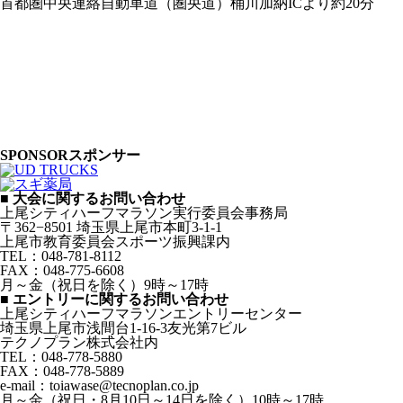
首都圏中央連絡自動車道（圏央道）桶川加納ICより約20分
SPONSOR
スポンサー
■ 大会に関するお問い合わせ
上尾シティハーフマラソン実行委員会事務局
〒362−8501 埼玉県上尾市本町3-1-1
上尾市教育委員会スポーツ振興課内
TEL：048-781-8112
FAX：048-775-6608
月～金（祝日を除く）9時～17時
■ エントリーに関するお問い合わせ
上尾シティハーフマラソンエントリーセンター
埼玉県上尾市浅間台1-16-3友光第7ビル
テクノプラン株式会社内
TEL：048-778-5880
FAX：048-778-5889
e-mail：toiawase@tecnoplan.co.jp
月～金（祝日・8月10日～14日を除く）10時～17時