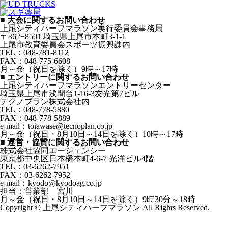
■ 大会に関するお問い合わせ
上尾シティハーフマラソン実行委員会事務局
〒362−8501 埼玉県上尾市本町3-1-1
上尾市教育委員会スポーツ振興課内
TEL：048-781-8112
FAX：048-775-6608
月～金（祝日を除く）9時～17時
■ エントリーに関するお問い合わせ
上尾シティハーフマラソンエントリーセンター
埼玉県上尾市浅間台1-16-3友光第7ビル
テクノプラン株式会社内
TEL：048-778-5880
FAX：048-778-5889
e-mail：toiawase@tecnoplan.co.jp
月～金（祝日・8月10日～14日を除く）10時～17時
■ 運営・協賛に関するお問い合わせ
株式会社協同エージェンシー
東京都中央区日本橋本町4-6-7 光洋ビル4階
TEL：03-6262-7951
FAX：03-6262-7952
e-mail：kyodo@kyodoag.co.jp
担当：営業部 宮川
月～金（祝日・8月10日～14日を除く）9時30分～18時
Copyright © 上尾シティハーフマラソン All Rights Reserved.