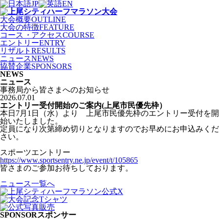
JP
EN
大会概要
OUTLINE
大会の特徴
FEATURE
コース
・
アクセス
COURSE
エントリー
ENTRY
リザルト
RESULTS
ニュース
NEWS
協賛企業
SPONSORS
NEWS
ニュース
事務局から皆さまへのお知らせ
2026.07.01
エントリー受付開始のご案内(上尾市民優先枠）
本日7月1日（水）より 上尾市民優先枠のエントリー受付を開
始いたしました。
定員になり次第締め切りとなりますのでお早めにお申込みくだ
さい。
スポーツエントリー
https://www.sportsentry.ne.jp/event/t/105865
皆さまのご参加お待ちしております。
ニュース一覧へ
SPONSOR
スポンサー